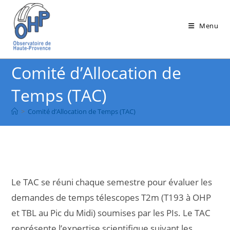
Skip
to
Menu
content
Comité d’Allocation de
Temps (TAC)
>
Comité d’Allocation de Temps (TAC)
Le TAC se réuni chaque semestre pour évaluer les
demandes de temps télescopes T2m (T193 à OHP
et TBL au Pic du Midi) soumises par les PIs. Le TAC
représente l’expertise scientifique suivant les